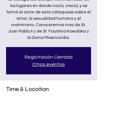
los lugares en donde nació, creció, y se
formó el autor de esta catequesis sobre el
amor, la sexualidad humana y el
matrimonio. Conoceremos más de St.
Juan Pablo II y de St. Faustina Kowalska y
la Divina Misericordia.
Registración Cerrada
Otros eventos
Time & Location
Sep 23, 2024, 7:00 PM – Oct 02, 2024, 7:00
PM
Kraków, Kraków, Poland