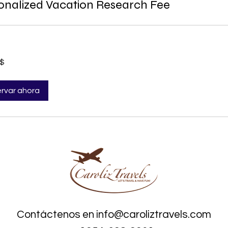
onalized Vacation Research Fee
S$
denses
rvar ahora
Contáctenos en
info@caroliztravels.com