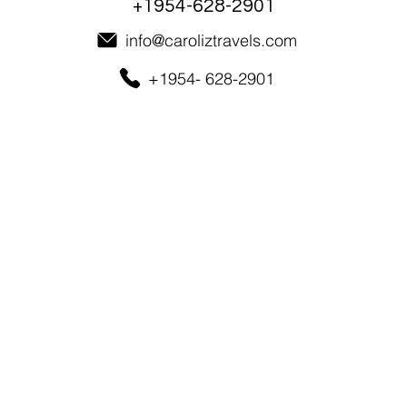
+1954-628-2901
info@caroliztravels.com
+1954- 628-2901